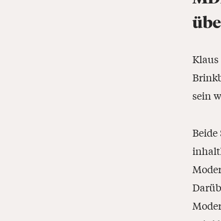
übe
Klaus
Brink
sein w
Beide 
inhalt
Modera
Darübe
Moder