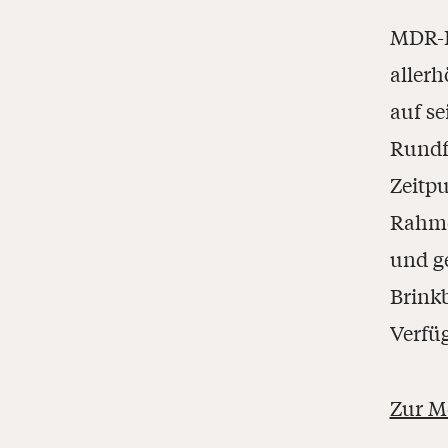
MDR-I
allerh
auf se
Rundfu
Zeitpu
Rahme
und g
Brink
Verfüg
Zur M