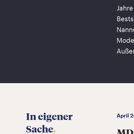
Jahre
Bests
Nanne
Moder
Außen
In eigener
April 
Sache
.
MDR