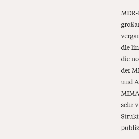
MDR-P
großa
verga
die l
die no
der M
und A
MIMA 
sehr 
Strukt
publi