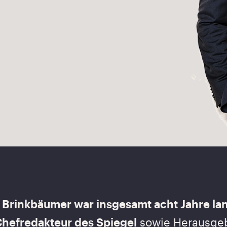
 Brinkbäumer war insgesamt acht Jahre lan
hefredakteur des Spiegel
sowie Herausgebe