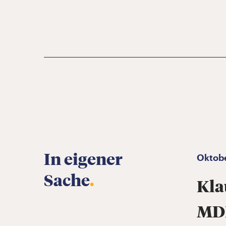
In eigener
Oktob
Sache
.
Kla
MDR