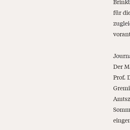
Brink
für di
zuglei
voran
Journ
Der M
Prof. 
Gremiu
Amtsze
Somme
eing