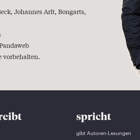
eck, Johannes Arlt, Bongarts,
n
, Pandaweb
e vorbehalten.
reibt
spricht
gibt Autoren-Lesungen